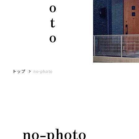
トップ
no-photo
no-photo